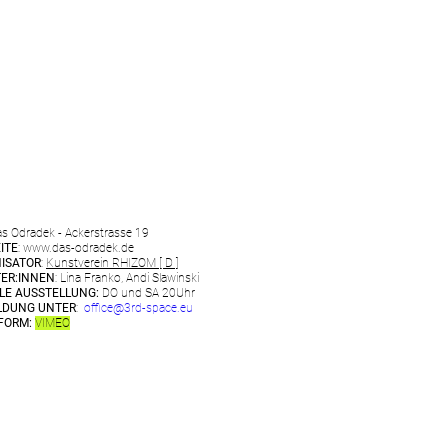
as Odradek - Ackerstrasse 19
ITE
:
www.das-odradek.de
ISATOR
:
Kunstverein RHIZOM [ D ]
ER:INNEN
: Lina Franko, Andi Slawinski
ALE AUSSTELLUNG:
DO und SA 20Uhr
DUNG UNTER
:
office@3rd-space.eu
FORM:
VIMEO