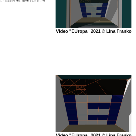
unikation mit dem Publikum
Video "EUropa" 2021 © Lina Franko
Video "EUropa" 2021 © Lina Franko